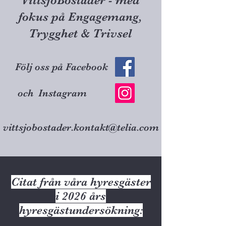
VittsjöBostäder - med
fokus på Engagemang,
Trygghet & Trivsel
Följ oss på Facebook
och Instagram
vittsjobostader.kontakt@telia.com
Citat från våra hyresgäster
i 2026 års
hyresgästundersökning: