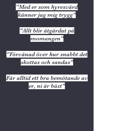
"Med er som hyresvärd
känner jag mig trygg"
"Allt blir åtgärdat på
momangen"
"Förvånad över hur snabbt det
skottas och sandas"
Får alltid ett bra bemötande av
er, ni är bäst"